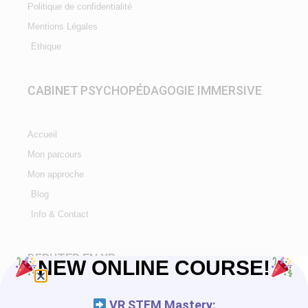
Politique de confidentialité
Mentions Légales
Ethique
CABINET PSYCHOPÉDAGOGIE IMMERSIVE
Accueil
Mon parcours
Mon approche
Blog
Info & Contact
DEBUTER EN XR
NEW ONLINE COURSE!
Tutorials
VR STEM Mastery: