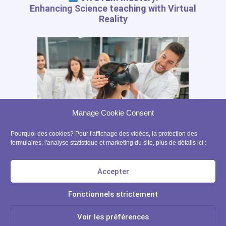
Enhancing Science teaching with Virtual
Liste d'application
Reality
Blog
RESSOURCES GRATUITES
Journal des outils numériques
Guide de l'enseignant en RV
Manage Cookie Consent
Guide de l'enseignant RA
Précaution usage RV avec des enfants
Pourquoi des cookies? Pour l'affichage des vidéos, la protection des
formulaires, l'analyse statistique et marketing du site, plus de détails ici :
contact@ xrpedagogy.com
8 Bis rue Abel, 75012 Paris
Accepter
Fonctionnels strictement
Learn more
© 2021 All rights Reserved. Design by xrpedagogy.com
Voir les préférences