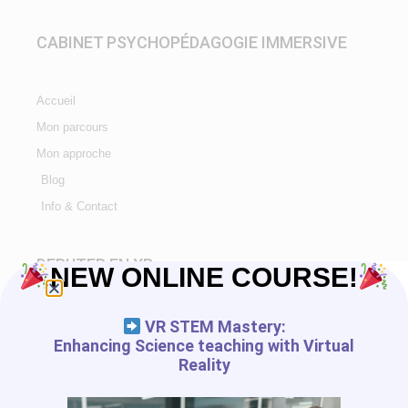
CABINET PSYCHOPÉDAGOGIE IMMERSIVE
Accueil
Mon parcours
Mon approche
Blog
Info & Contact
DEBUTER EN XR
NEW ONLINE COURSE!
Tutorials
VR STEM Mastery:
Enhancing Science teaching with Virtual
Liste d'application
Reality
Blog