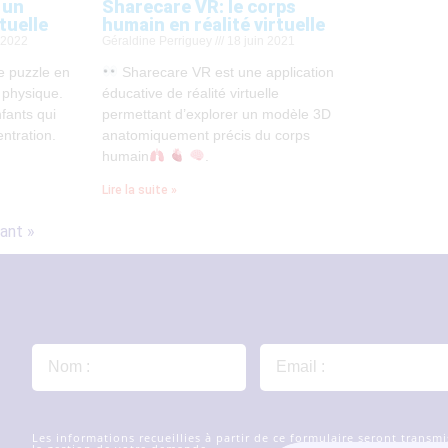
 un
Sharecare VR: le corps
tuelle
humain en réalité virtuelle
 2022
Géraldine Perriguey
18 juin 2021
 puzzle en
Sharecare VR est une application
a physique.
éducative de réalité virtuelle
nfants qui
permettant d’explorer un modèle 3D
entration.
anatomiquement précis du corps
humain
.
Lire la suite »
ant »
Les informations recueillies à partir de ce formulaire seront trans