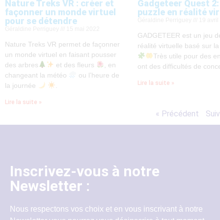
Nature Treks VR : créer et
Gadgeteer Quest 2:
façonner un monde virtuel
puzzle en réalité vir
pour se détendre
Géraldine Perriguey
19 avril
Géraldine Perriguey
15 mai 2022
GADGETEER est un jeu de
Nature Treks VR permet de façonner
réalité virtuelle basé sur l
un monde virtuel en faisant pousser
Très utile pour des e
des arbres
et des fleurs
, en
ont des difficultés de conc
changeant la météo
ou l’heure de
Lire la suite »
la journée
.
Lire la suite »
« Précédent
Suiv
Inscrivez-vous à notre
Newsletter :
Nous respectons vos choix et en vous inscrivant à notre