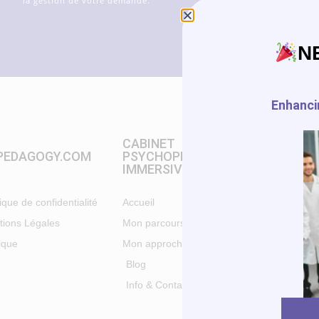
la gestion de votre demande.
En savoir plus sur la gestion de vos d
N
Enhancin
CABINET
PEDAGOGY.COM
PSYCHOPÉDAGOGIE
DEBUTER
IMMERSIVE
tique de confidentialité
Accueil
Tutorials
ions Légales
Mon parcours
Liste d'appl
ique
Mon approche
Blog
Blog
Info & Contact