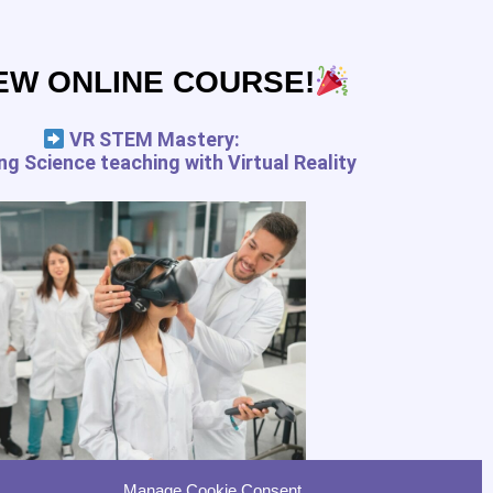
onnées et de vos droits
EW ONLINE COURSE!
VR STEM Mastery:
g Science teaching with Virtual Reality
RESSOURCES
 EN XR
GRATUITES
Journal des outils
numériques
ication
Guide de l'enseignant en
RV
Guide de l'enseignant RA
Précaution usage RV avec
des enfants
Manage Cookie Consent