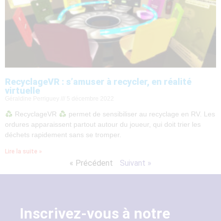
RecyclageVR : s’amuser à recycler, en réalité
virtuelle
Géraldine Perriguey
5 décembre 2022
RecyclageVR
permet de sensibiliser au recyclage en RV. Les
ordures apparaissent partout autour du joueur, qui doit trier les
déchets rapidement sans se tromper.
Lire la suite »
« Précédent
Suivant »
Inscrivez-vous à notre