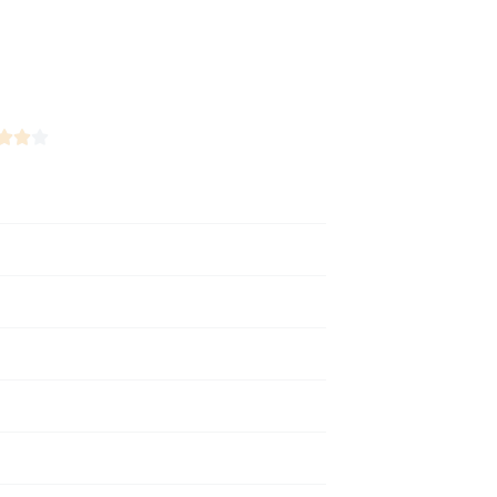


