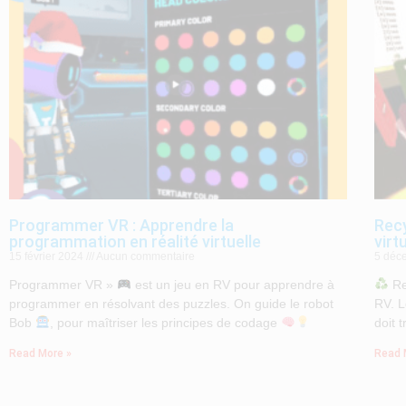
Programmer VR : Apprendre la
Recy
programmation en réalité virtuelle
virt
15 février 2024
Aucun commentaire
5 déc
Programmer VR »
est un jeu en RV pour apprendre à
Re
programmer en résolvant des puzzles. On guide le robot
RV. L
Bob
, pour maîtriser les principes de codage
doit 
Read More »
Read 