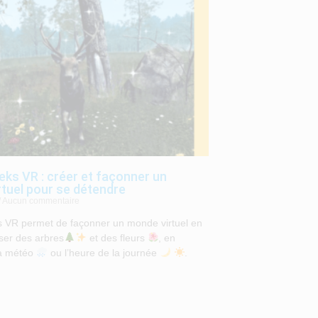
eks VR : créer et façonner un
tuel pour se détendre
Aucun commentaire
s VR permet de façonner un monde virtuel en
ser des arbres
et des fleurs
, en
la météo
ou l’heure de la journée
.