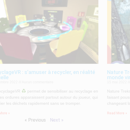
clageVR : s’amuser à recycler, en réalité
Nature Tr
uelle
monde vir
embre 2022
Aucun commentaire
15 mai 2022
cyclageVR
permet de sensibiliser au recyclage en
Nature Trek
es ordures apparaissent partout autour du joueur, qui
faisant pous
trier les déchets rapidement sans se tromper.
changeant 
More »
Read More »
« Previous
Next »