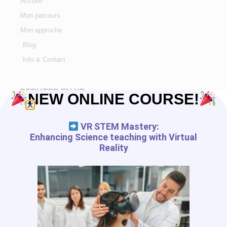
Accueil
Mon parcours
Mon approche
Blog
Info & Contact
DEBUTER EN XR
NEW ONLINE COURSE!
Tutorials
VR STEM Mastery:
Enhancing Science teaching with Virtual
Liste d'application
Reality
Blog
RESSOURCES GRATUITES
Journal des outils numériques