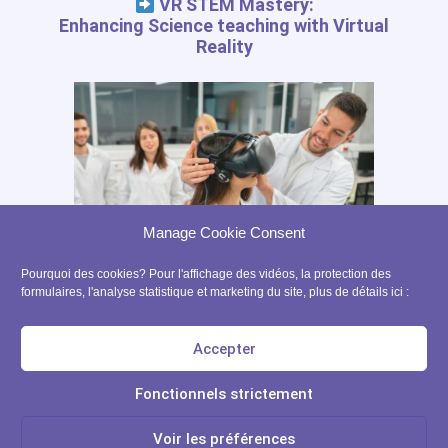
Tutorials
VR STEM Mastery:
Enhancing Science teaching with Virtual
Liste d'application
Reality
Blog
RESSOURCES GRATUITES
Journal des outils numériques
Guide de l'enseignant en RV
Manage Cookie Consent
Guide de l'enseignant RA
Précaution usage RV avec des enfants
Pourquoi des cookies? Pour l'affichage des vidéos, la protection des
formulaires, l'analyse statistique et marketing du site, plus de détails ici :
contact@ xrpedagogy.com
8 Bis rue Abel, 75012 Paris
Accepter
Fonctionnels strictement
Learn more
© 2021 All rights Reserved. Design by xrpedagogy.com
Voir les préférences